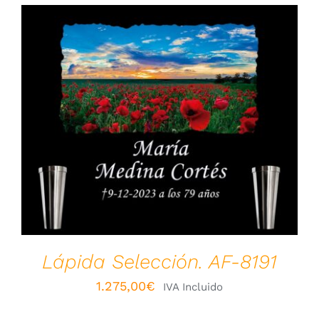
VER OPCIONES
/
DETALLES
Lápida Selección. AF-8191
1.275,00
€
IVA Incluido