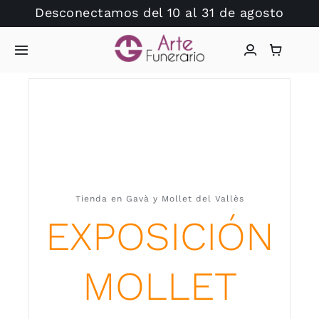
Saltar
Desconectamos del 10 al 31 de agosto
al
contenido
Toggle
Navigation
Inicio
Arte Funerario
Tienda
Tienda en Gavà y Mollet del Vallès
EXPOSICIÓN
Dudas?
Catálogo Lápidas
MOLLET
Hablamos?