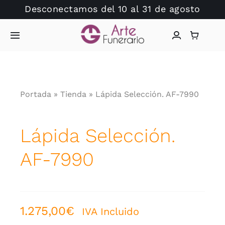
Saltar
Desconectamos del 10 al 31 de agosto
al
contenido
Toggle
Navigation
Inicio
Portada
»
Tienda
»
Lápida Selección. AF-7990
Arte Funerario
Tienda
Lápida Selección.
AF-7990
Dudas?
Catálogo Lápidas
1.275,00
€
IVA Incluido
Hablamos?