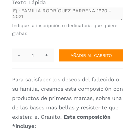
Texto Lápida
Personalizador Lápidas
Indique la inscripción o dedicatoria que quiere
grabar.
AÑADIR AL CARRITO
Lápida
Selección.
AF-
Para satisfacer los deseos del fallecido o
7990
su familia, creamos esta composición
con
cantidad
productos de primeras marcas, sobre una
de las bases más bellas y resistente que
existen: el Granito.
Esta composición
*incluye: