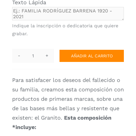
Texto Lápida
Personalizador Lápidas
Indique la inscripción o dedicatoria que quiere
grabar.
AÑADIR AL CARRITO
Lápida
Selección.
AF-
Para satisfacer los deseos del fallecido o
10290
su familia, creamos esta composición
con
cantidad
productos de primeras marcas, sobre una
de las bases más bellas y resistente que
existen: el Granito.
Esta composición
*incluye: