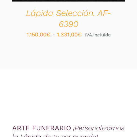
PUEDEN
ELEGIR
Lápida Selección. AF-
EN
6390
LA
PÁGINA
Rango
1.150,00
€
-
1.331,00
€
IVA Incluido
DE
PRODUCTO
de
precios:
desde
1.150,00€
hasta
1.331,00€
ARTE FUNERARIO
¡Personalizamos
la Lápida de tu ser querido!