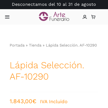
Saltar
Desconectamos del 10 al 31 de agosto
al
contenido
Toggle
Navigation
Inicio
Portada
»
Tienda
»
Lápida Selección. AF-10290
Arte Funerario
Tienda
Lápida Selección.
AF-10290
Dudas?
Catálogo Lápidas
1.843,00
€
IVA Incluido
Hablamos?