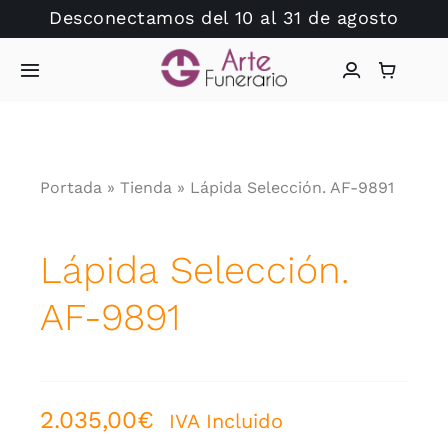
Saltar
Desconectamos del 10 al 31 de agosto
al
contenido
Toggle
Navigation
Inicio
Portada
»
Tienda
»
Lápida Selección. AF-9891
Arte Funerario
Tienda
Lápida Selección.
AF-9891
Dudas?
Catálogo Lápidas
2.035,00
€
IVA Incluido
Hablamos?