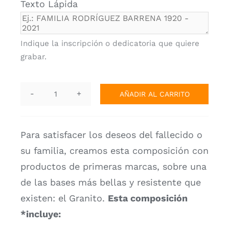
Texto Lápida
Personalizador Lápidas
Indique la inscripción o dedicatoria que quiere
grabar.
AÑADIR AL CARRITO
Lápida
Selección.
AF-
Para satisfacer los deseos del fallecido o
9891
su familia, creamos esta composición
con
cantidad
productos de primeras marcas, sobre una
de las bases más bellas y resistente que
existen: el Granito.
Esta composición
*incluye: