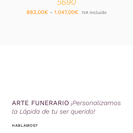
5690
LA
PÁGINA
Rango
883,00
€
-
1.047,00
€
IVA Incluido
DE
PRODUCTO
de
precios:
desde
883,00€
hasta
1.047,00€
ARTE FUNERARIO
¡Personalizamos
la Lápida de tu ser querido!
HABLAMOS?