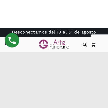
Desconectamos del 10 al 31 de agosto
Toggle
Navigation
Inicio
Categorías Arte Funerario
Arte Funerario
Tienda
Lápidas Grabadas
Dudas?