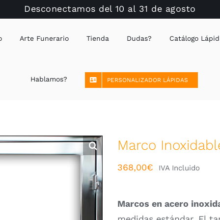
Desconectamos del 10 al 31 de agosto
o
Arte Funerario
Tienda
Dudas?
Catálogo Lápid
Hablamos?
PERSONALIZADOR LÁPIDAS
Marco Inoxidabl
368,00
€
IVA Incluido
Marcos en acero inoxid
medidas estándar. El ta