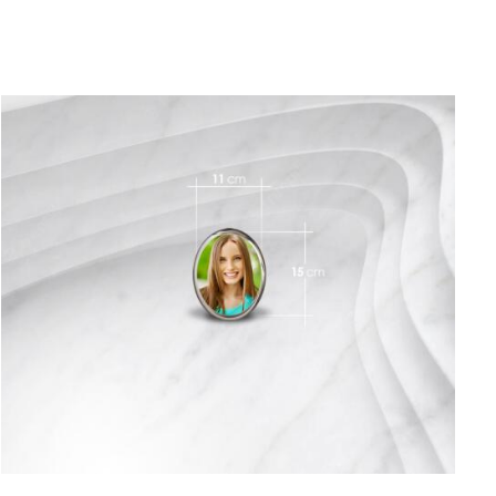
AÑADIR AL CARRITO
/
QUICK VIEW