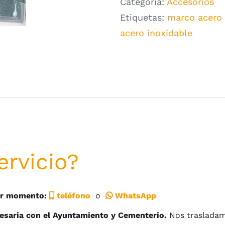
Categoría:
Accesorios
Nicho
Etiquetas:
marco acero 
cantidad
acero inoxidable
ervicio?
er momento:
teléfono
o
WhatsApp
esaria con el Ayuntamiento y Cementerio.
Nos trasladam