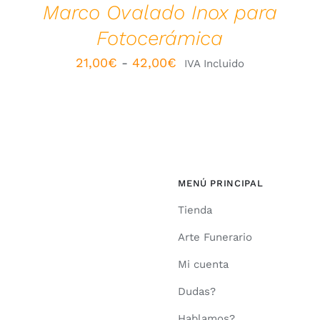
Marco Ovalado Inox para
EN
LA
Fotocerámica
PÁGINA
DE
Rango
21,00
€
-
42,00
€
IVA Incluido
PRODUCTO
de
precios:
desde
21,00€
hasta
MENÚ PRINCIPAL
42,00€
Tienda
Arte Funerario
Mi cuenta
Dudas?
Hablamos?