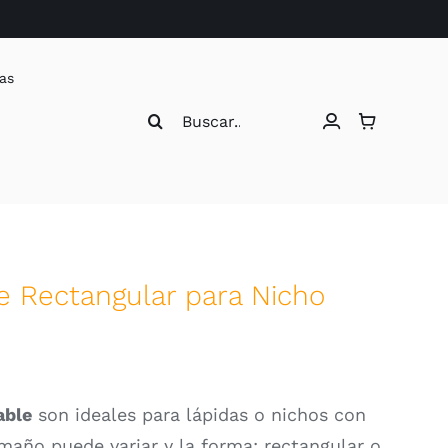
as
Buscar:
e Rectangular para Nicho
able
son ideales para lápidas o nichos con
maño puede variar y la forma: rectangular o