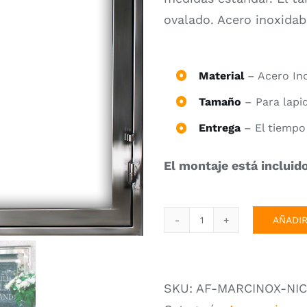
ovalado. Acero inoxidabl
Material
– Acero Ino
Tamaño
– Para lapi
Entrega
– El tiempo
El montaje está incluido
AÑADIR
Marco
Inoxidable
Rectangular
SKU:
AF-MARCINOX-NIC
para