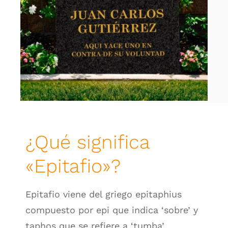
Personalizador Lápidas
¿Qué significa
«Epitafio»?
Epitafio viene del griego epitaphius
compuesto por epi que indica ‘sobre’ y
taphos que se refiere a ‘tumba’.