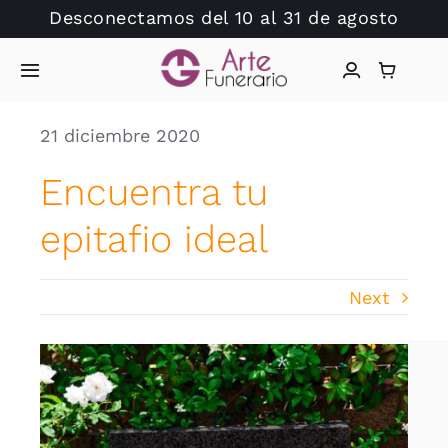
Saltar
Desconectamos del 10 al 31 de agosto
al
contenido
Toggle
Navigation
Inicio
21 diciembre 2020
Encuentra tu
Arte Funerario
epitafio ideal
Tienda
Next
Dudas?
Catálogo Lápidas
Hablamos?