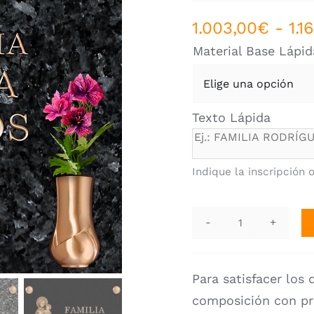
1.003,00
€
-
1.1
Material Base Lápid
Texto Lápida
Indique la inscripción 
Lápida
Selección.
AF-
Para satisfacer los 
5190
composición
con pr
cantidad