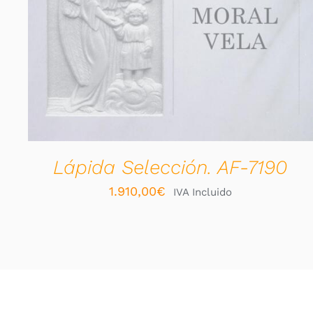
VER OPCIONES
/
QUICK VIEW
Lápida Selección. AF-7190
1.910,00
€
IVA Incluido