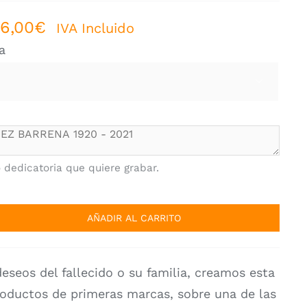
Rango
66,00
€
IVA Incluido
de
a
precios:
desde

1.003,00€
hasta
1.166,00€
o dedicatoria que quiere grabar.
AÑADIR AL CARRITO
deseos del fallecido o su familia, creamos esta
oductos de primeras marcas, sobre una de las