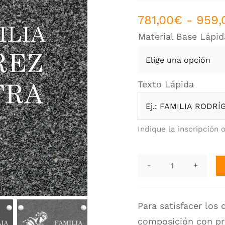
781,00
€
-
959,
Material Base Lápid
Texto Lápida
Indique la inscripción 
Lápida
Grabada.
AF-
Para satisfacer los 
2493
composición
con pr
cantidad