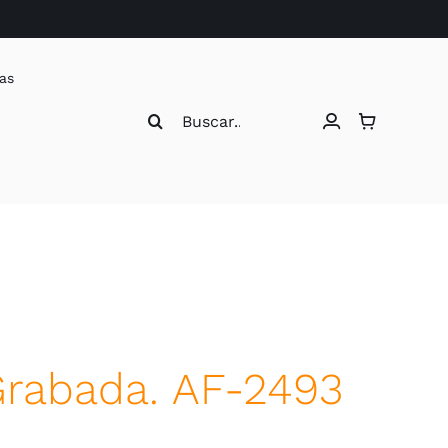
as
Buscar:
Grabada. AF-2493