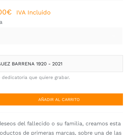
Rango
00
€
IVA Incluido
de
a
precios:
desde

781,00€
hasta
959,00€
o dedicatoria que quiere grabar.
AÑADIR AL CARRITO
deseos del fallecido o su familia, creamos esta
oductos de primeras marcas, sobre una de las