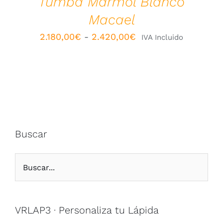
Tumba Mármol Blanco
EN
LA
Macael
PÁGINA
DE
Rango
2.180,00
€
-
2.420,00
€
IVA Incluido
PRODUCTO
de
precios:
desde
2.180,00€
hasta
2.420,00€
Buscar
VRLAP3 · Personaliza tu Lápida