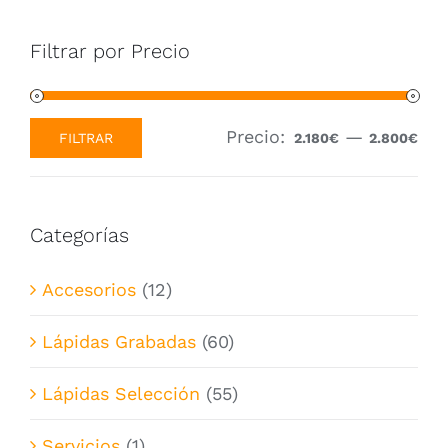
Filtrar por Precio
Precio:
—
FILTRAR
2.180€
2.800€
Precio
Precio
mínimo
máximo
Categorías
Accesorios
(12)
Lápidas Grabadas
(60)
Lápidas Selección
(55)
Servicios
(1)