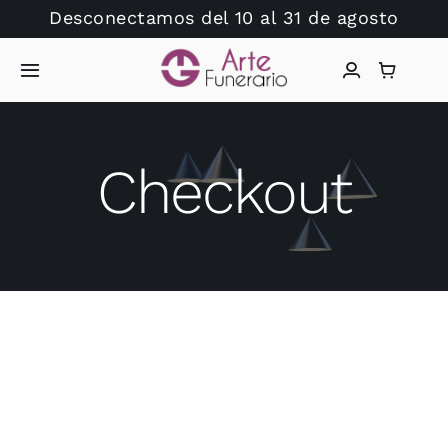
Saltar
Desconectamos del 10 al 31 de agosto
al
contenido
Toggle
Navigation
Inicio
Checkout
Arte Funerario
Tienda
Dudas?
Catálogo Lápidas
Hablamos?